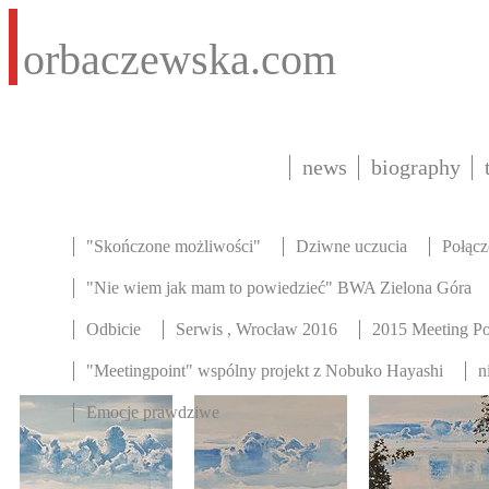
orbaczewska.com
news
biography
"Skończone możliwości"
Dziwne uczucia
Połącz
"Nie wiem jak mam to powiedzieć" BWA Zielona Góra
Odbicie
Serwis , Wrocław 2016
2015 Meeting Po
"Meetingpoint" wspólny projekt z Nobuko Hayashi
n
Emocje prawdziwe