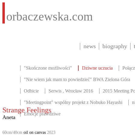
orbaczewska.com
news
biography
"Skończone możliwości"
Dziwne uczucia
Połącz
"Nie wiem jak mam to powiedzieć" BWA Zielona Góra
Odbicie
Serwis , Wrocław 2016
2015 Meeting Po
"Meetingpoint" wspólny projekt z Nobuko Hayashi
n
Strange Feelings
Emocje prawdziwe
Aneta
60cm/40cm
oil on canvas
2023