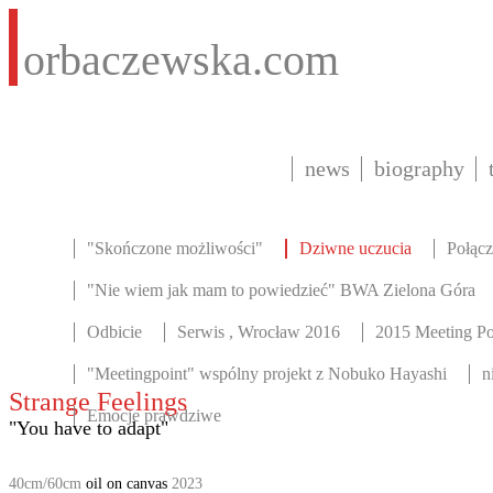
orbaczewska.com
news
biography
"Skończone możliwości"
Dziwne uczucia
Połącz
"Nie wiem jak mam to powiedzieć" BWA Zielona Góra
Odbicie
Serwis , Wrocław 2016
2015 Meeting Po
"Meetingpoint" wspólny projekt z Nobuko Hayashi
n
Strange Feelings
Emocje prawdziwe
"You have to adapt"
40cm/60cm
oil on canvas
2023