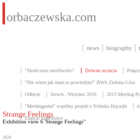
orbaczewska.com
news
biography
"Skończone możliwości"
Dziwne uczucia
Połącz
"Nie wiem jak mam to powiedzieć" BWA Zielona Góra
Odbicie
Serwis , Wrocław 2016
2015 Meeting Po
"Meetingpoint" wspólny projekt z Nobuko Hayashi
n
Strange Feelings
Emocje prawdziwe
Exhibition view 6 'Strange Feelings"
2024