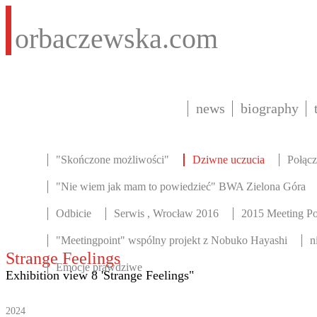
orbaczewska.com
news
biography
"Skończone możliwości"
Dziwne uczucia
Połącz
"Nie wiem jak mam to powiedzieć" BWA Zielona Góra
Odbicie
Serwis , Wrocław 2016
2015 Meeting Po
"Meetingpoint" wspólny projekt z Nobuko Hayashi
n
Strange Feelings
Emocje prawdziwe
Exhibition view 8 'Strange Feelings"
2024