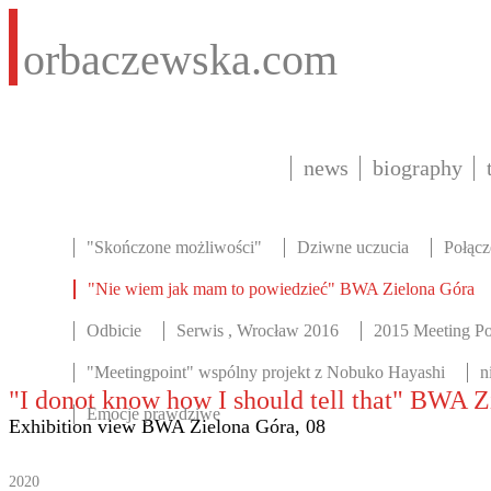
orbaczewska.com
news
biography
"Skończone możliwości"
Dziwne uczucia
Połącz
"Nie wiem jak mam to powiedzieć" BWA Zielona Góra
Odbicie
Serwis , Wrocław 2016
2015 Meeting Po
"Meetingpoint" wspólny projekt z Nobuko Hayashi
n
"I donot know how I should tell that" BWA 
Emocje prawdziwe
Exhibition view BWA Zielona Góra, 08
2020