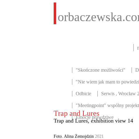
orbaczewska.c
"Skończone możliwości"
D
"Nie wiem jak mam to powiedz
Odbicie
Serwis , Wrocław 
"Meetingpoint" wspólny projek
Trap and Lures
Emocje prawdziwe
Trap and Lures, exhibition view 14
Foto. Alina Żemojdzin
2021